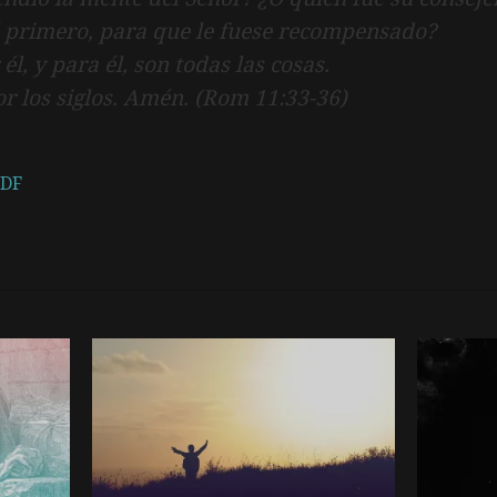
él primero, para que le fuese recompensado?
él, y para él, son todas las cosas.
por los siglos. Amén. (Rom 11:33-36)
PDF