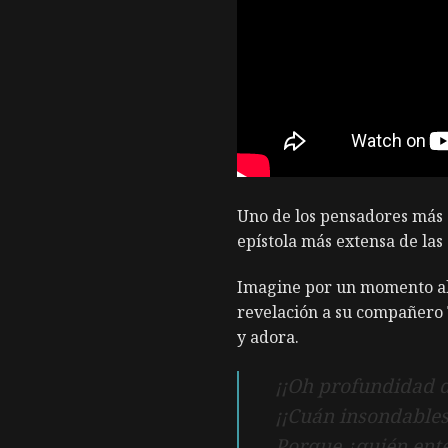
Uno de los pensadores más g
epístola más extensa de las
Imagine por un momento al 
revelación a su compañero T
y adora.
¡¡Oh profundidad de
¡¡Cuán insondables 
Porque ¿quién ente