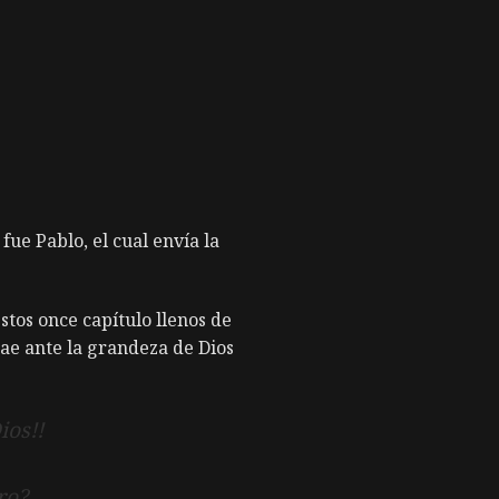
ue Pablo, el cual envía la
os once capítulo llenos de
cae ante la grandeza de Dios
ios!!
ro?