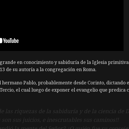
rande en conocimiento y sabiduría de la Iglesia primitiva f
 13 de su autoría a la congregación en Roma.
hermano Pablo, probablemente desde Corinto, dictando est
ercio, el cual luego de exponer el evangelio que predica 
 las riquezas de la sabiduría y de la ciencia de D
son sus juicios, e inescrutables sus caminos!!
ndió la mente del Señor? ¿O quién fue su conseje