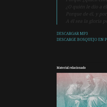
¿O quién le dio a 
Porque de él, y por 
A él sea la gloria 
DESCARGAR MP3
DESCARGE BOSQUEJO EN 
Material relacionado