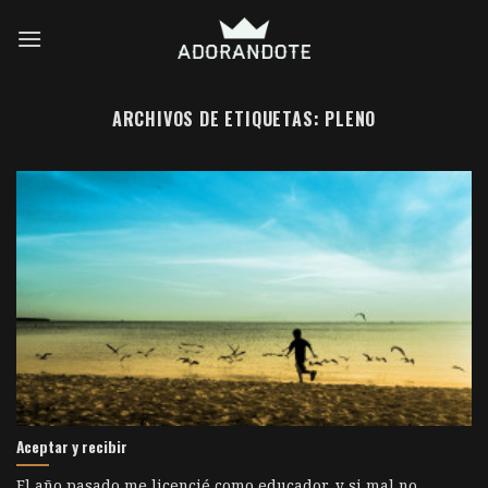
Skip
to
content
ARCHIVOS DE ETIQUETAS:
PLENO
Aceptar y recibir
El año pasado me licencié como educador, y si mal no