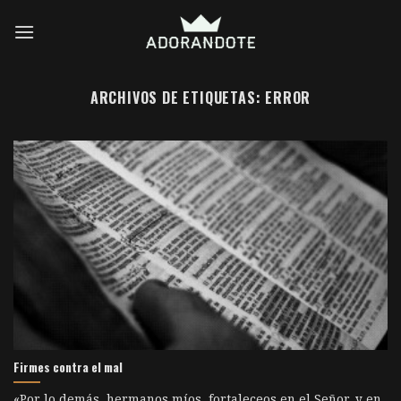
Skip
to
content
ARCHIVOS DE ETIQUETAS:
ERROR
Firmes contra el mal
«Por lo demás, hermanos míos, fortaleceos en el Señor, y en